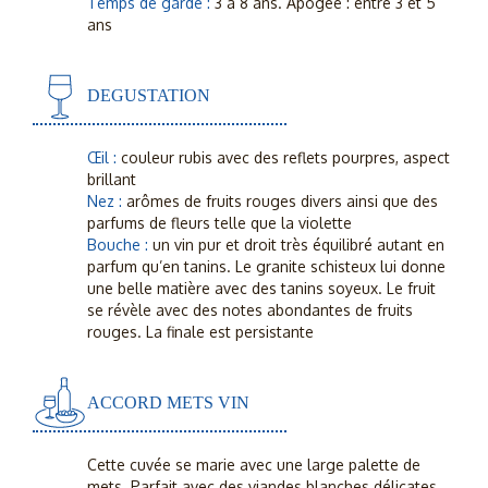
Temps de garde :
3 à 8 ans. Apogée : entre 3 et 5
ans
DEGUSTATION
Œil :
couleur rubis avec des reflets pourpres, aspect
brillant
Nez :
arômes de fruits rouges divers ainsi que des
parfums de fleurs telle que la violette
Bouche :
un vin pur et droit très équilibré autant en
parfum qu’en tanins. Le granite schisteux lui donne
une belle matière avec des tanins soyeux. Le fruit
se révèle avec des notes abondantes de fruits
rouges. La finale est persistante
ACCORD METS VIN
Cette cuvée se marie avec une large palette de
mets. Parfait avec des viandes blanches délicates