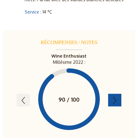
Service :
14 °C
RÉCOMPENSES / NOTES
Wine Enthusiast
Jame
Millésime 2022 :
Millé
90 / 100
9