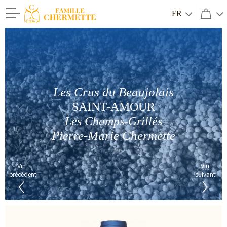
FR
Famille Chermette
Les Crus du Beaujolais
SAINT-AMOUR
Les Champs-Grillés
Pierre-Marie Chermette
Vin
Vin
précédent
suivant