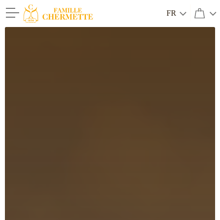
FR
Famille Chermette