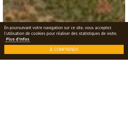
En poursuivant votre navigation sur ce site, vous acceptez
l’utilisation de cookies pour réaliser des statistiques de visite.
Plus d'infos
JE COMPRENDS
NOS PARCELLES
LE BEAUJOLAIS ET SES
GRANDS TERROIRS
Les collines du Beaujolais se sont formées il y a 540
millions d’années. Elles étaient situées sous les tropiques
où il y avait des volcans en éruption sous la mer ! De ces
roches volcaniques sont nés les grands terroirs du