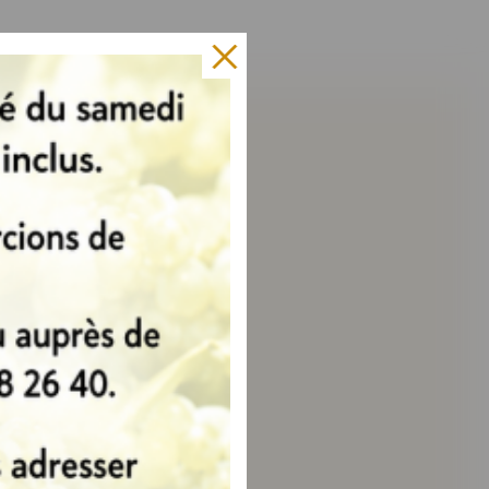
NDE
ltiple de 3.