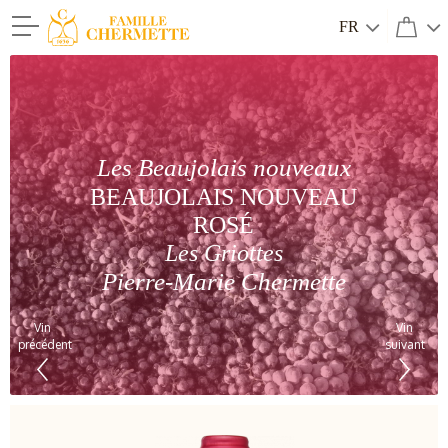
FR
Famille Chermette
Les Beaujolais nouveaux
BEAUJOLAIS NOUVEAU
ROSÉ
Les Griottes
Pierre-Marie Chermette
Vin
Vin
précédent
suivant