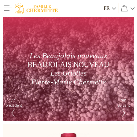
FR
Famille Chermette
Les Beaujolais nouveaux
BEAUJOLAIS NOUVEAU
Les Griottes
Pierre-Marie Chermette
Vin
Vin
précédent
suivant