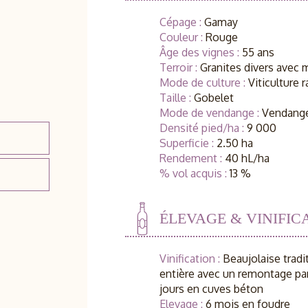
Cépage :
Gamay
Couleur :
Rouge
Âge des vignes :
55 ans
Terroir :
Granites divers avec
Mode de culture :
Viticulture 
Taille :
Gobelet
Mode de vendange :
Vendange
Densité pied/ha :
9 000
Superficie :
2.50 ha
Rendement :
40 hL/ha
% vol acquis :
13 %
ÉLEVAGE & VINIFIC
Vinification :
Beaujolaise trad
entière avec un remontage par
jours en cuves béton
Elevage :
6 mois en foudre