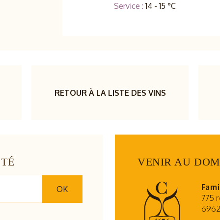
Service :
14 - 15 °C
RETOUR À LA LISTE DES VINS
CTÉ
VENIR AU DOM
Fami
OK
775 r
6962