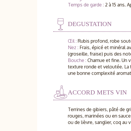
Temps de garde :
2 à 15 ans. A
DEGUSTATION
Œil :
Rubis profond, robe sout
Nez :
Frais, épicé et minéral 
(groseille, fraise) puis des not
Bouche :
Charnue et fine. Un v
texture ronde et veloutée. La 
une bonne complexité aromat
ACCORD METS VIN
Terrines de gibiers, pâté de gri
rouges, marinées ou en sauce m
ou de lièvre, sanglier, coq au