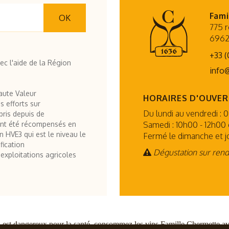
Fami
OK
775 r
6962
+33 (
vec l'aide de la Région
info
aute Valeur
HORAIRES D'OUVE
s efforts sur
Du lundi au vendredi : 
pris depuis de
Samedi : 10h00 - 12h00 
nt été récompensés en
on HVE3 qui est le niveau le
Fermé le dimanche et jo
fication
Dégustation sur ren
exploitations agricoles
l est dangereux pour la santé, consommez les vins Famille Chermette a