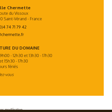
lle Chermette
oute du Vissoux
0 Saint-Vérand
-
France
0)4 74 71 79 42
@chermette.fr
RTURE DU DOMAINE
09h00 - 12h30 et 13h30 - 17h30
et 15h30 - 17h30
urs fériés
dez-vous
vec modération.