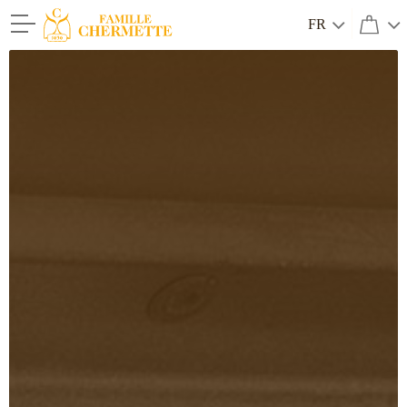
FR
Famille Chermette