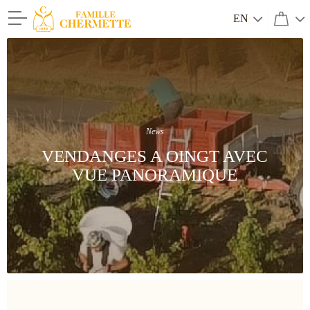
EN
Famille Chermette
News
VENDANGES A OINGT AVEC
VUE PANORAMIQUE